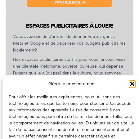
J’EMBARQUE
ESPACES PUBLICITAIRES À LOUER!
Vous avez décidé d’arrêter de donner votre argent à
Meta et Google et de dépenser vos budgets publicitaires
localement?
Nos espaces publicitaires sont là pour vous! Si vous visez
une clientèle mélomane, ouverte, curieuse, qui dépense
l’argent qu’elle a (ou pas) dans la culture, nous sommes
un partenaire de choix. En plus, on coûte pas cher!
Gérer le consentement
On prépare une grille tarifaire intéressante et on vous
revient.
Pour offrir les meilleures expériences, nous utilisons des
technologies telles que les témoins pour stocker et/ou accéder
(Oui, on va avoir des tarifs spéciaux pour vous, les
aux informations des appareils. Le fait de consentir à ces
artistes!)
technologies nous permettra de traiter des données telles que
le comportement de navigation ou les ID uniques sur ce site. Le
fait de ne pas consentir ou de retirer son consentement peut
avoir un effet négatif sur certaines caractéristiques et