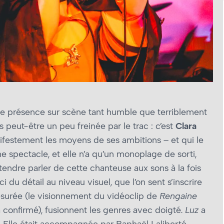
une présence sur scène tant humble que terriblement
s peut-être un peu freinée par le trac : c’est
Clara
ifestement les moyens de ses ambitions – et qui le
me spectacle, et elle n’a qu’un monoplage de sorti,
entendre parler de cette chanteuse aux sons à la fois
du détail au niveau visuel, que l’on sent s’inscrire
surée (le visionnement du vidéoclip de
Rengaine
l’a confirmé), fusionnent les genres avec doigté.
Luz
a
Elle était accompagnée par Raphaël Laliberté-