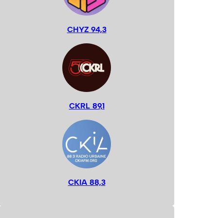
CHYZ 94,3
CKRL 89,1
CKIA 88,3