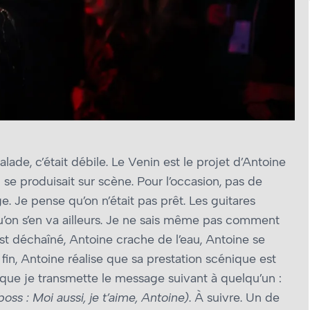
lade, c’était débile. Le Venin est le projet d’Antoine
l se produisait sur scène. Pour l’occasion, pas de
ge. Je pense qu’on n’était pas prêt. Les guitares
u’on s’en va ailleurs. Je ne sais même pas comment
est déchaîné, Antoine crache de l’eau, Antoine se
in, Antoine réalise que sa prestation scénique est
 que je transmette le message suivant à quelqu’un :
oss : Moi aussi, je t’aime, Antoine)
. À suivre. Un de