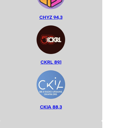
CHYZ 94,3
CKRL 89,1
CKIA 88,3