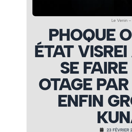
Le Venin –
PHOQUE OF
ÉTAT VISRE
SE FAIRE
OTAGE PAR 
ENFIN G
KUN
23 FÉVRIER 