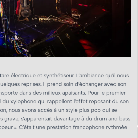
tare électrique et synthétiseur. L’ambiance qu’il nous
quelques reprises, il prend soin d’échanger avec son
ansporte dans des milieux apaisants. Pour le premier
du xylophone qui rappellent l’effet reposant du son
on, nous avons accès à un style plus pop qui se
lus grave, s’apparentait davantage à du drum and bass
coeur ». C’était une prestation francophone rythmée