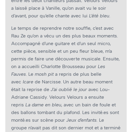
entre les deux chanteurs passait. Velours Velours
a laissé place à Vanille, qu’on avait vu le soir
d’avant, pour qu’elle chante avec lui
L’été bleu
.
Le temps de reprendre notre souffle, c’est avec
Rau Ze qu’on a vécu un des plus beaux moments.
Accompagné d’une guitare et d’un seul micro,
cette pièce, sensible et un peu fleur bleue, m’a
permis de faire une découverte musicale. Ensuite,
on a accueilli Charlotte Brousseau pour
Les
Fauves
. Le
mosh pit
a repris de plus belle
avec
Icare
de Narcisse. Un autre beau moment
était la reprise de
J’ai oublié le jour
avec Lou-
Adriane Cassidy. Velours Velours a ensuite
repris
La dame en bleu
, avec un bain de foule et
des ballons tombant du plafond. Les invité.es sont
monté.es sur scène pour
Jeux d’enfants.
Le
groupe n’avait pas dit son dernier mot et a terminé