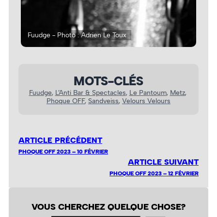
Fuudge - Photo : Adrien Le Toux
Fuu
MOTS-CLÉS
Fuudge
, 
L’Anti Bar & Spectacles
, 
Le Pantoum
, 
Metz
, 
Phoque OFF
, 
Sandveiss
, 
Velours Velours
ARTICLE PRÉCÉDENT
PHOQUE OFF 2023 – 10 FÉVRIER
ARTICLE SUIVANT
PHOQUE OFF 2023 – 12 FÉVRIER
VOUS CHERCHEZ QUELQUE CHOSE?