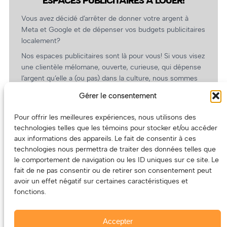
ESPACES PUBLICITAIRES À LOUER!
Vous avez décidé d’arrêter de donner votre argent à
Meta et Google et de dépenser vos budgets publicitaires
localement?
Nos espaces publicitaires sont là pour vous! Si vous visez
une clientèle mélomane, ouverte, curieuse, qui dépense
l’argent qu’elle a (ou pas) dans la culture, nous sommes
un partenaire de choix. En plus, on coûte pas cher!
Gérer le consentement
On prépare une grille tarifaire intéressante et on vous
revient.
Pour offrir les meilleures expériences, nous utilisons des
technologies telles que les témoins pour stocker et/ou accéder
(Oui, on va avoir des tarifs spéciaux pour vous, les
aux informations des appareils. Le fait de consentir à ces
artistes!)
technologies nous permettra de traiter des données telles que
le comportement de navigation ou les ID uniques sur ce site. Le
fait de ne pas consentir ou de retirer son consentement peut
avoir un effet négatif sur certaines caractéristiques et
fonctions.
Accepter