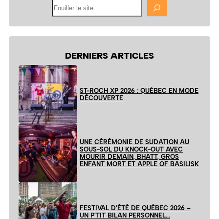
Fouiller
le
site
DERNIERS ARTICLES
ST-ROCH XP 2026 : QUÉBEC EN MODE
DÉCOUVERTE
UNE CÉRÉMONIE DE SUDATION AU
SOUS-SOL DU KNOCK-OUT AVEC
MOURIR DEMAIN, BHATT, GROS
ENFANT MORT ET APPLE OF BASILISK
FESTIVAL D’ÉTÉ DE QUÉBEC 2026 –
UN P’TIT BILAN PERSONNEL…