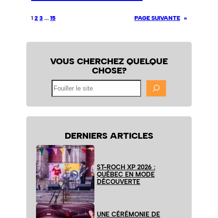
1
2
3
…
15
PAGE SUIVANTE
»
VOUS CHERCHEZ QUELQUE
CHOSE?
Fouiller
le
site
DERNIERS ARTICLES
ST-ROCH XP 2026 :
QUÉBEC EN MODE
DÉCOUVERTE
UNE CÉRÉMONIE DE