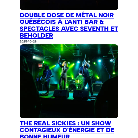
DOUBLE DOSE DE MÉTAL NOIR
QUÉBÉCOIS À L’ANTI BAR &
SPECTACLES AVEC SEVENTH ET
BEHOLDER
2025-10-28
THE REAL SICKIES : UN SHOW
CONTAGIEUX D’ÉNERGIE ET DE
BONNE HUMEUR