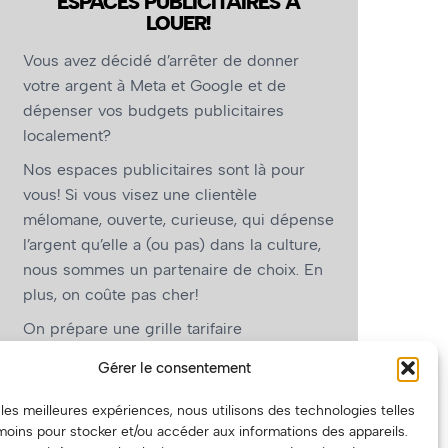
ESPACES PUBLICITAIRES À
LOUER!
Vous avez décidé d’arrêter de donner
votre argent à Meta et Google et de
dépenser vos budgets publicitaires
localement?
Nos espaces publicitaires sont là pour
vous! Si vous visez une clientèle
mélomane, ouverte, curieuse, qui dépense
l’argent qu’elle a (ou pas) dans la culture,
nous sommes un partenaire de choix. En
plus, on coûte pas cher!
On prépare une grille tarifaire
intéressante et on vous revient.
Gérer le consentement
(Oui, on va avoir des tarifs spéciaux pour
r les meilleures expériences, nous utilisons des technologies telles
vous, les artistes!)
moins pour stocker et/ou accéder aux informations des appareils.