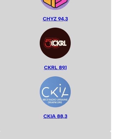
CHYZ 94,3
CKRL 89,1
CKIA 88,3