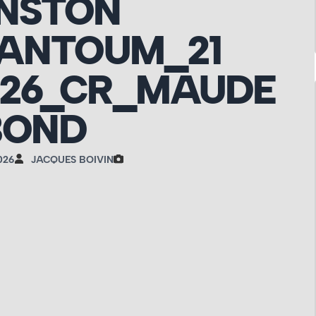
NSTON
ANTOUM_21
026_CR_MAUDE
BOND
026
JACQUES BOIVIN