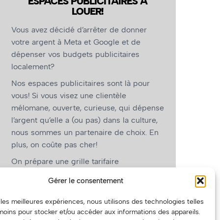
ESPACES PUBLICITAIRES À
LOUER!
Vous avez décidé d’arrêter de donner
votre argent à Meta et Google et de
dépenser vos budgets publicitaires
localement?
Nos espaces publicitaires sont là pour
vous! Si vous visez une clientèle
mélomane, ouverte, curieuse, qui dépense
l’argent qu’elle a (ou pas) dans la culture,
nous sommes un partenaire de choix. En
plus, on coûte pas cher!
On prépare une grille tarifaire
intéressante et on vous revient.
Gérer le consentement
(Oui, on va avoir des tarifs spéciaux pour
r les meilleures expériences, nous utilisons des technologies telles
vous, les artistes!)
moins pour stocker et/ou accéder aux informations des appareils.