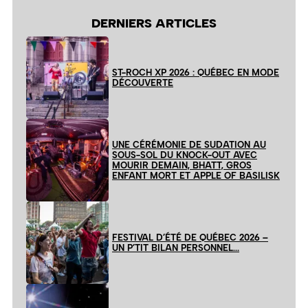
DERNIERS ARTICLES
ST-ROCH XP 2026 : QUÉBEC EN MODE
DÉCOUVERTE
UNE CÉRÉMONIE DE SUDATION AU
SOUS-SOL DU KNOCK-OUT AVEC
MOURIR DEMAIN, BHATT, GROS
ENFANT MORT ET APPLE OF BASILISK
FESTIVAL D’ÉTÉ DE QUÉBEC 2026 –
UN P’TIT BILAN PERSONNEL…