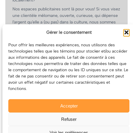
Nos espaces publicitaires sont là pour vous! Si vous visez
une clientèle mélomane, ouverte, curieuse, qui dépense
l’argent qu’elle a (ou pas) dans la culture, nous sommes
un partenaire de choix. En plus, on coûte pas cher!
Gérer le consentement
On prépare une grille tarifaire intéressante et on vous
revient.
Pour offrir les meilleures expériences, nous utilisons des
technologies telles que les témoins pour stocker et/ou accéder
(Oui, on va avoir des tarifs spéciaux pour vous, les
aux informations des appareils. Le fait de consentir à ces
artistes!)
technologies nous permettra de traiter des données telles que
le comportement de navigation ou les ID uniques sur ce site. Le
fait de ne pas consentir ou de retirer son consentement peut
avoir un effet négatif sur certaines caractéristiques et
fonctions.
Accepter
Refuser
© 2011-2025 – ECOUTEDONC.CA
Le contenu (texte et photos) appartient à ses créatrices et
Voir les préférences