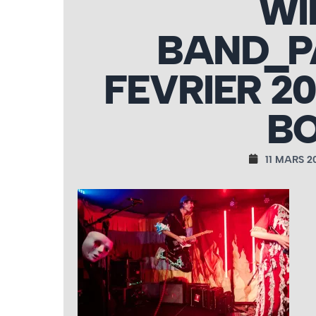
WI
BAND_P
FEVRIER 2
BO
11 MARS 2