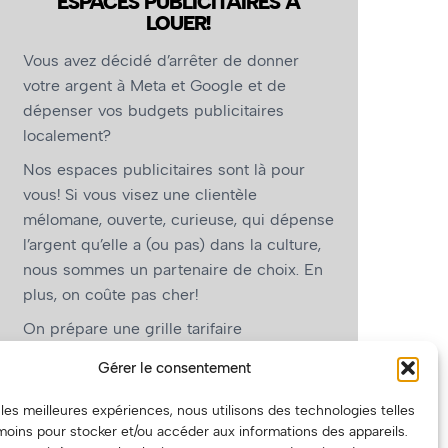
ESPACES PUBLICITAIRES À
LOUER!
Vous avez décidé d’arrêter de donner
votre argent à Meta et Google et de
dépenser vos budgets publicitaires
localement?
Nos espaces publicitaires sont là pour
vous! Si vous visez une clientèle
mélomane, ouverte, curieuse, qui dépense
l’argent qu’elle a (ou pas) dans la culture,
nous sommes un partenaire de choix. En
plus, on coûte pas cher!
On prépare une grille tarifaire
intéressante et on vous revient.
Gérer le consentement
(Oui, on va avoir des tarifs spéciaux pour
r les meilleures expériences, nous utilisons des technologies telles
vous, les artistes!)
moins pour stocker et/ou accéder aux informations des appareils.