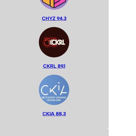
CHYZ 94,3
CKRL 89,1
CKIA 88,3