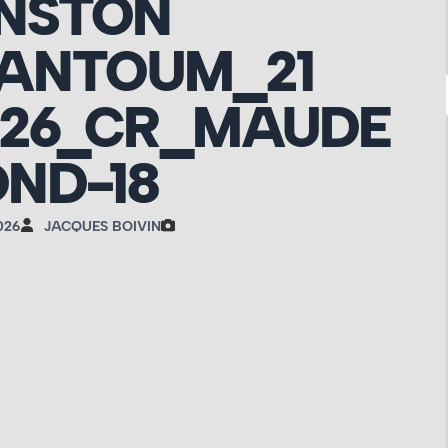
NSTON
ANTOUM_21
026_CR_MAUDE
ND-18
026
JACQUES BOIVIN