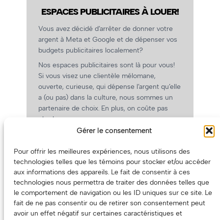
ESPACES PUBLICITAIRES À LOUER!
Vous avez décidé d’arrêter de donner votre
argent à Meta et Google et de dépenser vos
budgets publicitaires localement?
Nos espaces publicitaires sont là pour vous!
Si vous visez une clientèle mélomane,
ouverte, curieuse, qui dépense l’argent qu’elle
a (ou pas) dans la culture, nous sommes un
partenaire de choix. En plus, on coûte pas
cher!
Gérer le consentement
On prépare une grille tarifaire intéressante et
on vous revient.
Pour offrir les meilleures expériences, nous utilisons des
(Oui, on va avoir des tarifs spéciaux pour
technologies telles que les témoins pour stocker et/ou accéder
vous, les artistes!)
aux informations des appareils. Le fait de consentir à ces
technologies nous permettra de traiter des données telles que
le comportement de navigation ou les ID uniques sur ce site. Le
fait de ne pas consentir ou de retirer son consentement peut
avoir un effet négatif sur certaines caractéristiques et