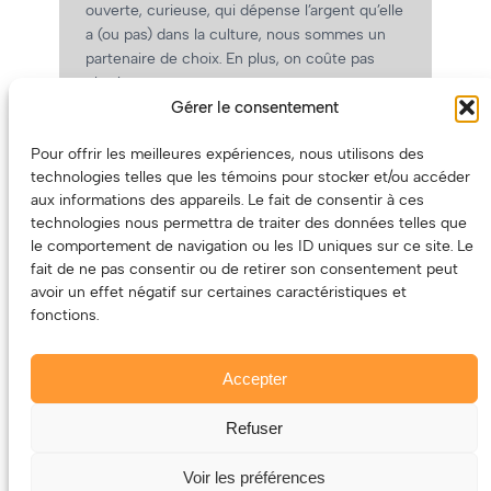
ouverte, curieuse, qui dépense l’argent qu’elle
a (ou pas) dans la culture, nous sommes un
partenaire de choix. En plus, on coûte pas
cher!
Gérer le consentement
On prépare une grille tarifaire intéressante et
on vous revient.
Pour offrir les meilleures expériences, nous utilisons des
(Oui, on va avoir des tarifs spéciaux pour
technologies telles que les témoins pour stocker et/ou accéder
vous, les artistes!)
aux informations des appareils. Le fait de consentir à ces
technologies nous permettra de traiter des données telles que
le comportement de navigation ou les ID uniques sur ce site. Le
fait de ne pas consentir ou de retirer son consentement peut
avoir un effet négatif sur certaines caractéristiques et
fonctions.
Accepter
Refuser
© 2011-2025 – ECOUTEDONC.CA
Le contenu (texte et photos) appartient à ses créatrices et
Voir les préférences
créateurs.