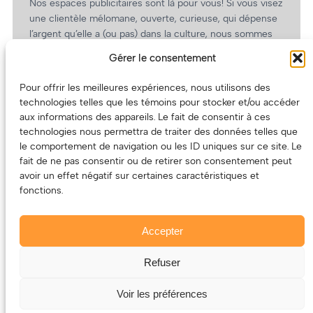
Nos espaces publicitaires sont là pour vous! Si vous visez
une clientèle mélomane, ouverte, curieuse, qui dépense
l’argent qu’elle a (ou pas) dans la culture, nous sommes
un partenaire de choix. En plus, on coûte pas cher!
Gérer le consentement
On prépare une grille tarifaire intéressante et on vous
revient.
Pour offrir les meilleures expériences, nous utilisons des
technologies telles que les témoins pour stocker et/ou accéder
(Oui, on va avoir des tarifs spéciaux pour vous, les
aux informations des appareils. Le fait de consentir à ces
artistes!)
technologies nous permettra de traiter des données telles que
le comportement de navigation ou les ID uniques sur ce site. Le
fait de ne pas consentir ou de retirer son consentement peut
avoir un effet négatif sur certaines caractéristiques et
fonctions.
Accepter
Refuser
© 2011-2025 – ECOUTEDONC.CA
Le contenu (texte et photos) appartient à ses créatrices et
Voir les préférences
créateurs.