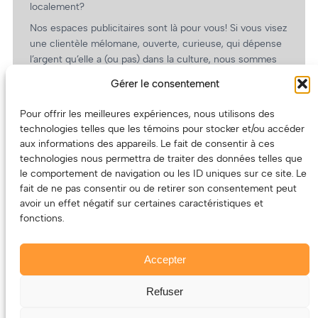
localement?
Nos espaces publicitaires sont là pour vous! Si vous visez
une clientèle mélomane, ouverte, curieuse, qui dépense
l’argent qu’elle a (ou pas) dans la culture, nous sommes
un partenaire de choix. En plus, on coûte pas cher!
Gérer le consentement
On prépare une grille tarifaire intéressante et on vous
revient.
Pour offrir les meilleures expériences, nous utilisons des
technologies telles que les témoins pour stocker et/ou accéder
(Oui, on va avoir des tarifs spéciaux pour vous, les
aux informations des appareils. Le fait de consentir à ces
artistes!)
technologies nous permettra de traiter des données telles que
le comportement de navigation ou les ID uniques sur ce site. Le
fait de ne pas consentir ou de retirer son consentement peut
avoir un effet négatif sur certaines caractéristiques et
fonctions.
Accepter
Refuser
© 2011-2025 – ECOUTEDONC.CA