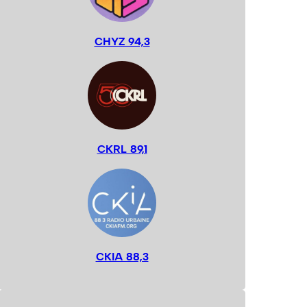
CHYZ 94,3
CKRL 89,1
CKIA 88,3