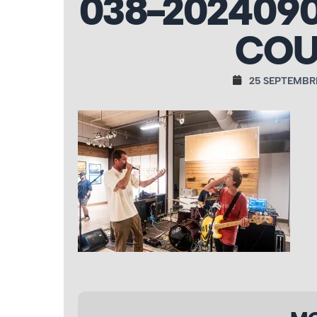
038-202409
COU
25 SEPTEMBR