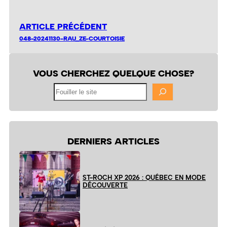
ARTICLE PRÉCÉDENT
048-20241130-RAU_ZE-COURTOISIE
VOUS CHERCHEZ QUELQUE CHOSE?
Fouiller
le
site
DERNIERS ARTICLES
ST-ROCH XP 2026 : QUÉBEC EN MODE
DÉCOUVERTE