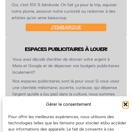
Oui, c’est 100 % bénévole. On fait ça pour le trip, aiguiser
notre plume, assouvir notre curiosité ou redonner à des
artistes qu’on aime beaucoup.
J’EMBARQUE
ESPACES PUBLICITAIRES À LOUER!
Vous avez décidé d’arrêter de donner votre argent à
Meta et Google et de dépenser vos budgets publicitaires
localement?
Nos espaces publicitaires sont là pour vous! Si vous visez
une clientèle mélomane, ouverte, curieuse, qui dépense
l’argent qu’elle a (ou pas) dans la culture, nous sommes
un partenaire de choix. En plus, on coûte pas cher!
Gérer le consentement
On prépare une grille tarifaire intéressante et on vous
revient.
Pour offrir les meilleures expériences, nous utilisons des
technologies telles que les témoins pour stocker et/ou accéder
(Oui, on va avoir des tarifs spéciaux pour vous, les
aux informations des appareils. Le fait de consentir à ces
artistes!)