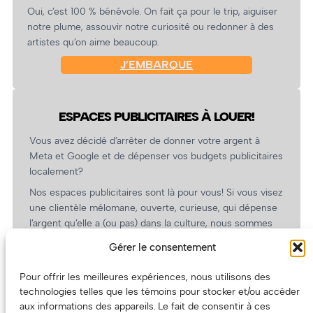
Oui, c’est 100 % bénévole. On fait ça pour le trip, aiguiser
notre plume, assouvir notre curiosité ou redonner à des
artistes qu’on aime beaucoup.
J’EMBARQUE
ESPACES PUBLICITAIRES À LOUER!
Vous avez décidé d’arrêter de donner votre argent à
Meta et Google et de dépenser vos budgets publicitaires
localement?
Nos espaces publicitaires sont là pour vous! Si vous visez
une clientèle mélomane, ouverte, curieuse, qui dépense
l’argent qu’elle a (ou pas) dans la culture, nous sommes
un partenaire de choix. En plus, on coûte pas cher!
Gérer le consentement
On prépare une grille tarifaire intéressante et on vous
revient.
Pour offrir les meilleures expériences, nous utilisons des
technologies telles que les témoins pour stocker et/ou accéder
(Oui, on va avoir des tarifs spéciaux pour vous, les
aux informations des appareils. Le fait de consentir à ces
artistes!)