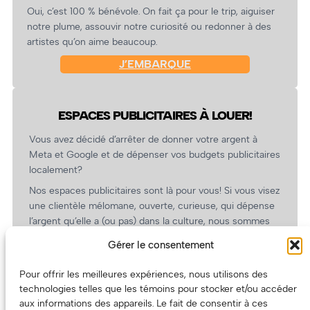
Oui, c’est 100 % bénévole. On fait ça pour le trip, aiguiser
notre plume, assouvir notre curiosité ou redonner à des
artistes qu’on aime beaucoup.
J’EMBARQUE
ESPACES PUBLICITAIRES À LOUER!
Vous avez décidé d’arrêter de donner votre argent à
Meta et Google et de dépenser vos budgets publicitaires
localement?
Nos espaces publicitaires sont là pour vous! Si vous visez
une clientèle mélomane, ouverte, curieuse, qui dépense
l’argent qu’elle a (ou pas) dans la culture, nous sommes
un partenaire de choix. En plus, on coûte pas cher!
Gérer le consentement
On prépare une grille tarifaire intéressante et on vous
revient.
Pour offrir les meilleures expériences, nous utilisons des
technologies telles que les témoins pour stocker et/ou accéder
(Oui, on va avoir des tarifs spéciaux pour vous, les
aux informations des appareils. Le fait de consentir à ces
artistes!)