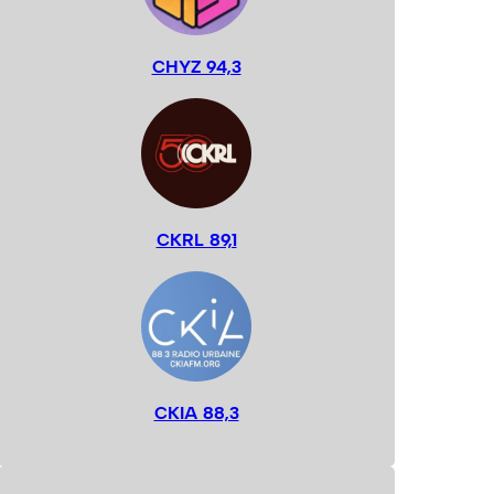
CHYZ 94,3
CKRL 89,1
CKIA 88,3