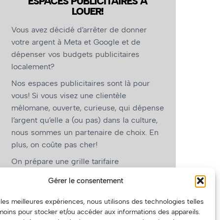
ESPACES PUBLICITAIRES À
LOUER!
Vous avez décidé d’arrêter de donner
votre argent à Meta et Google et de
dépenser vos budgets publicitaires
localement?
Nos espaces publicitaires sont là pour
vous! Si vous visez une clientèle
mélomane, ouverte, curieuse, qui dépense
l’argent qu’elle a (ou pas) dans la culture,
nous sommes un partenaire de choix. En
plus, on coûte pas cher!
On prépare une grille tarifaire
intéressante et on vous revient.
Gérer le consentement
(Oui, on va avoir des tarifs spéciaux pour
r les meilleures expériences, nous utilisons des technologies telles
vous, les artistes!)
moins pour stocker et/ou accéder aux informations des appareils.