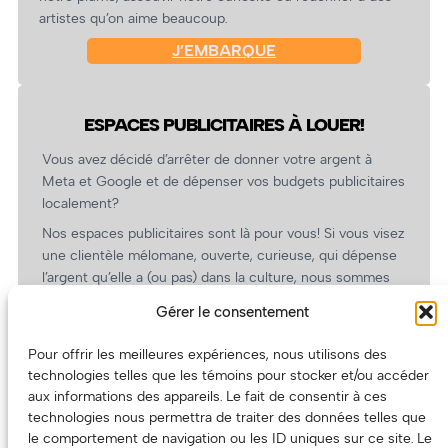
artistes qu’on aime beaucoup.
J’EMBARQUE
ESPACES PUBLICITAIRES À LOUER!
Vous avez décidé d’arrêter de donner votre argent à
Meta et Google et de dépenser vos budgets publicitaires
localement?
Nos espaces publicitaires sont là pour vous! Si vous visez
une clientèle mélomane, ouverte, curieuse, qui dépense
l’argent qu’elle a (ou pas) dans la culture, nous sommes
un partenaire de choix. En plus, on coûte pas cher!
Gérer le consentement
On prépare une grille tarifaire intéressante et on vous
revient.
Pour offrir les meilleures expériences, nous utilisons des
technologies telles que les témoins pour stocker et/ou accéder
(Oui, on va avoir des tarifs spéciaux pour vous, les
aux informations des appareils. Le fait de consentir à ces
artistes!)
technologies nous permettra de traiter des données telles que
le comportement de navigation ou les ID uniques sur ce site. Le