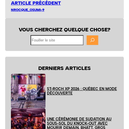
ARTICLE PRÉCÉDENT
NROCQUE_OSUMI-9
VOUS CHERCHEZ QUELQUE CHOSE?
Fouiller
le
site
DERNIERS ARTICLES
ST-ROCH XP 2026 : QUÉBEC EN MODE
DÉCOUVERTE
UNE CÉRÉMONIE DE SUDATION AU
SOUS-SOL DU KNOCK-OUT AVEC
MOURIR DEMAIN, BHATT, GROS