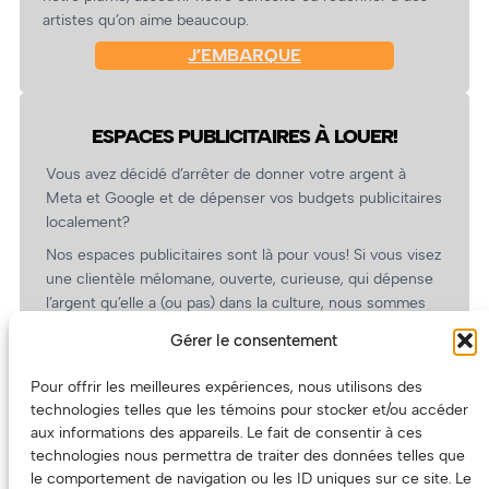
artistes qu’on aime beaucoup.
J’EMBARQUE
ESPACES PUBLICITAIRES À LOUER!
Vous avez décidé d’arrêter de donner votre argent à
Meta et Google et de dépenser vos budgets publicitaires
localement?
Nos espaces publicitaires sont là pour vous! Si vous visez
une clientèle mélomane, ouverte, curieuse, qui dépense
l’argent qu’elle a (ou pas) dans la culture, nous sommes
un partenaire de choix. En plus, on coûte pas cher!
Gérer le consentement
On prépare une grille tarifaire intéressante et on vous
revient.
Pour offrir les meilleures expériences, nous utilisons des
technologies telles que les témoins pour stocker et/ou accéder
(Oui, on va avoir des tarifs spéciaux pour vous, les
aux informations des appareils. Le fait de consentir à ces
artistes!)
technologies nous permettra de traiter des données telles que
le comportement de navigation ou les ID uniques sur ce site. Le