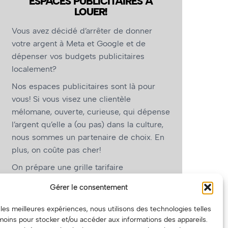
ESPACES PUBLICITAIRES À
LOUER!
Vous avez décidé d’arrêter de donner
votre argent à Meta et Google et de
dépenser vos budgets publicitaires
localement?
Nos espaces publicitaires sont là pour
vous! Si vous visez une clientèle
mélomane, ouverte, curieuse, qui dépense
l’argent qu’elle a (ou pas) dans la culture,
nous sommes un partenaire de choix. En
plus, on coûte pas cher!
On prépare une grille tarifaire
intéressante et on vous revient.
Gérer le consentement
(Oui, on va avoir des tarifs spéciaux pour
r les meilleures expériences, nous utilisons des technologies telles
vous, les artistes!)
moins pour stocker et/ou accéder aux informations des appareils.