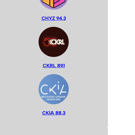
CHYZ 94,3
CKRL 89,1
CKIA 88,3