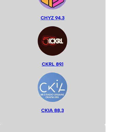
CHYZ 94,3
CKRL 89,1
CKIA 88,3