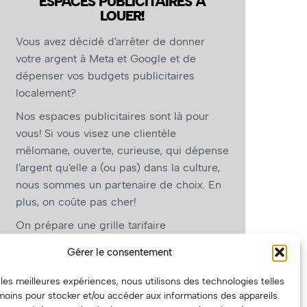
ESPACES PUBLICITAIRES À
LOUER!
Vous avez décidé d’arrêter de donner
votre argent à Meta et Google et de
dépenser vos budgets publicitaires
localement?
Nos espaces publicitaires sont là pour
vous! Si vous visez une clientèle
mélomane, ouverte, curieuse, qui dépense
l’argent qu’elle a (ou pas) dans la culture,
nous sommes un partenaire de choix. En
plus, on coûte pas cher!
On prépare une grille tarifaire
intéressante et on vous revient.
Gérer le consentement
(Oui, on va avoir des tarifs spéciaux pour
r les meilleures expériences, nous utilisons des technologies telles
vous, les artistes!)
moins pour stocker et/ou accéder aux informations des appareils.