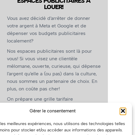
ESPACES PUBLICITAIRES À
LOUER!
Vous avez décidé d’arrêter de donner
votre argent à Meta et Google et de
dépenser vos budgets publicitaires
localement?
Nos espaces publicitaires sont là pour
vous! Si vous visez une clientèle
mélomane, ouverte, curieuse, qui dépense
l’argent qu’elle a (ou pas) dans la culture,
nous sommes un partenaire de choix. En
plus, on coûte pas cher!
On prépare une grille tarifaire
intéressante et on vous revient.
Gérer le consentement
(Oui, on va avoir des tarifs spéciaux pour
r les meilleures expériences, nous utilisons des technologies telles
vous, les artistes!)
moins pour stocker et/ou accéder aux informations des appareils.