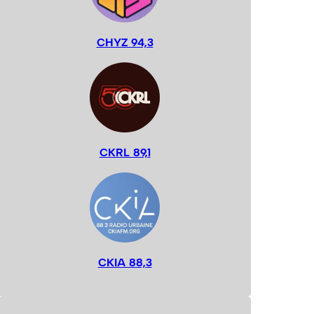
CHYZ 94,3
CKRL 89,1
CKIA 88,3