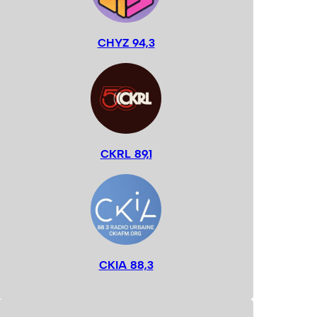
CHYZ 94,3
CKRL 89,1
CKIA 88,3