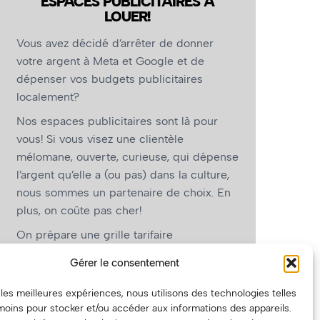
ESPACES PUBLICITAIRES À
LOUER!
Vous avez décidé d’arrêter de donner
votre argent à Meta et Google et de
dépenser vos budgets publicitaires
localement?
Nos espaces publicitaires sont là pour
vous! Si vous visez une clientèle
mélomane, ouverte, curieuse, qui dépense
l’argent qu’elle a (ou pas) dans la culture,
nous sommes un partenaire de choix. En
plus, on coûte pas cher!
On prépare une grille tarifaire
intéressante et on vous revient.
Gérer le consentement
(Oui, on va avoir des tarifs spéciaux pour
r les meilleures expériences, nous utilisons des technologies telles
vous, les artistes!)
moins pour stocker et/ou accéder aux informations des appareils.