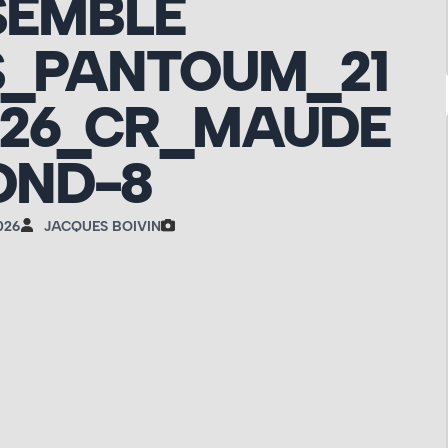
SEMBLE
S_PANTOUM_21
026_CR_MAUDE
OND-8
026
JACQUES BOIVIN