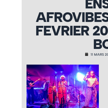
EN
AFROVIBE
FEVRIER 2
B
11 MARS 2