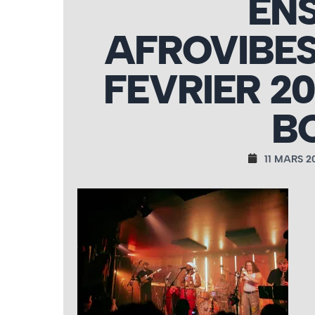
EN
AFROVIBE
FEVRIER 2
B
11 MARS 2