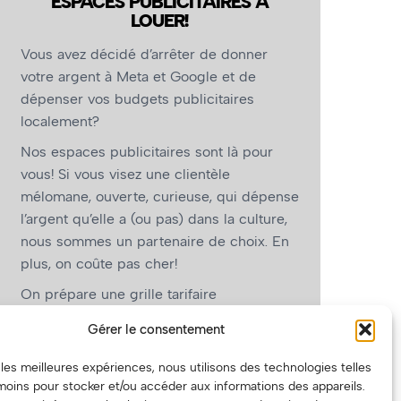
ESPACES PUBLICITAIRES À
LOUER!
Vous avez décidé d’arrêter de donner
votre argent à Meta et Google et de
dépenser vos budgets publicitaires
localement?
Nos espaces publicitaires sont là pour
vous! Si vous visez une clientèle
mélomane, ouverte, curieuse, qui dépense
l’argent qu’elle a (ou pas) dans la culture,
nous sommes un partenaire de choix. En
plus, on coûte pas cher!
On prépare une grille tarifaire
intéressante et on vous revient.
Gérer le consentement
(Oui, on va avoir des tarifs spéciaux pour
r les meilleures expériences, nous utilisons des technologies telles
vous, les artistes!)
moins pour stocker et/ou accéder aux informations des appareils.