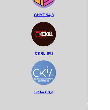
CHYZ 94,3
CKRL 89,1
CKIA 88,3