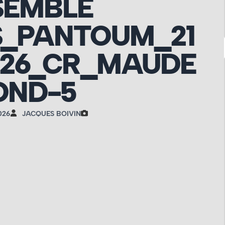
SEMBLE
S_PANTOUM_21
026_CR_MAUDE
OND-5
026
JACQUES BOIVIN