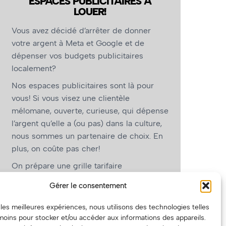
ESPACES PUBLICITAIRES À
LOUER!
Vous avez décidé d’arrêter de donner
votre argent à Meta et Google et de
dépenser vos budgets publicitaires
localement?
Nos espaces publicitaires sont là pour
vous! Si vous visez une clientèle
mélomane, ouverte, curieuse, qui dépense
l’argent qu’elle a (ou pas) dans la culture,
nous sommes un partenaire de choix. En
plus, on coûte pas cher!
On prépare une grille tarifaire
intéressante et on vous revient.
Gérer le consentement
(Oui, on va avoir des tarifs spéciaux pour
r les meilleures expériences, nous utilisons des technologies telles
vous, les artistes!)
moins pour stocker et/ou accéder aux informations des appareils.