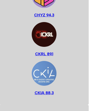
CHYZ 94,3
CKRL 89,1
CKIA 88,3