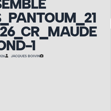
SEMBLE
S_PANTOUM_21
026_CR_MAUDE
OND-1
026
JACQUES BOIVIN