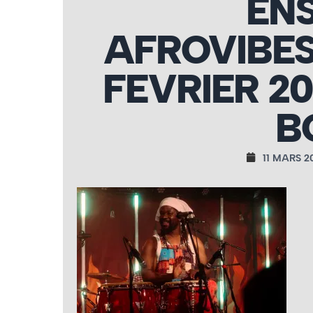
EN
AFROVIBE
FEVRIER 2
B
11 MARS 2