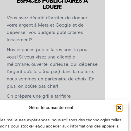
ESPACES PUBLICITAIRES À
LOUER!
Vous avez décidé d’arrêter de donner
votre argent à Meta et Google et de
dépenser vos budgets publicitaires
localement?
Nos espaces publicitaires sont là pour
vous! Si vous visez une clientèle
mélomane, ouverte, curieuse, qui dépense
l’argent qu’elle a (ou pas) dans la culture,
nous sommes un partenaire de choix. En
plus, on coûte pas cher!
On prépare une grille tarifaire
intéressante et on vous revient.
Gérer le consentement
(Oui, on va avoir des tarifs spéciaux pour
r les meilleures expériences, nous utilisons des technologies telles
vous, les artistes!)
moins pour stocker et/ou accéder aux informations des appareils.