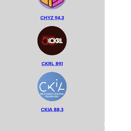
CHYZ 94,3
CKRL 89,1
CKIA 88,3