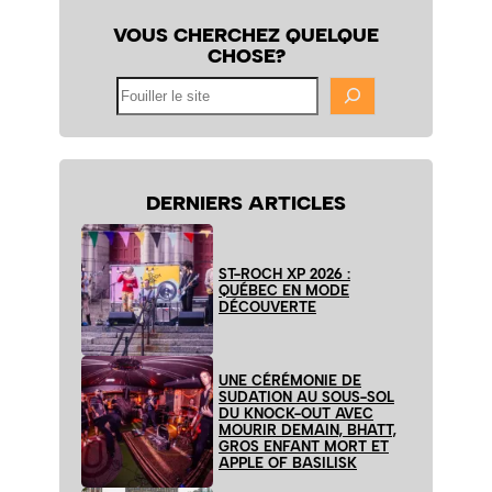
VOUS CHERCHEZ QUELQUE
CHOSE?
Fouiller
le
site
DERNIERS ARTICLES
ST-ROCH XP 2026 :
QUÉBEC EN MODE
DÉCOUVERTE
UNE CÉRÉMONIE DE
SUDATION AU SOUS-SOL
DU KNOCK-OUT AVEC
MOURIR DEMAIN, BHATT,
GROS ENFANT MORT ET
APPLE OF BASILISK