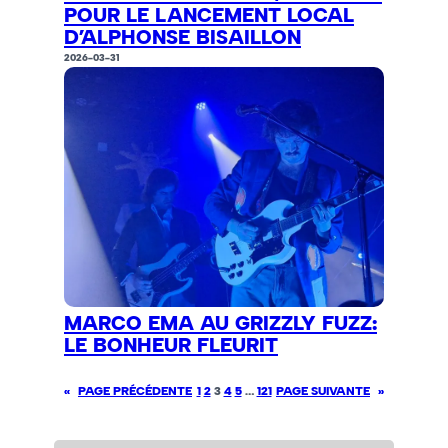
POUR LE LANCEMENT LOCAL
D’ALPHONSE BISAILLON
2026-03-31
MARCO EMA AU GRIZZLY FUZZ:
LE BONHEUR FLEURIT
«
PAGE PRÉCÉDENTE
1
2
3
4
5
…
121
PAGE SUIVANTE
»