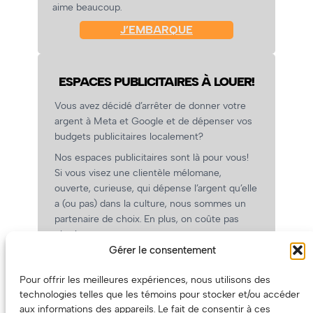
aime beaucoup.
J’EMBARQUE
ESPACES PUBLICITAIRES À LOUER!
Vous avez décidé d’arrêter de donner votre
argent à Meta et Google et de dépenser vos
budgets publicitaires localement?
Nos espaces publicitaires sont là pour vous!
Si vous visez une clientèle mélomane,
ouverte, curieuse, qui dépense l’argent qu’elle
a (ou pas) dans la culture, nous sommes un
partenaire de choix. En plus, on coûte pas
cher!
Gérer le consentement
On prépare une grille tarifaire intéressante et
on vous revient.
Pour offrir les meilleures expériences, nous utilisons des
(Oui, on va avoir des tarifs spéciaux pour
technologies telles que les témoins pour stocker et/ou accéder
vous, les artistes!)
aux informations des appareils. Le fait de consentir à ces