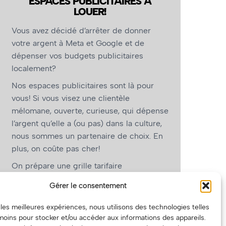
ESPACES PUBLICITAIRES À
LOUER!
Vous avez décidé d’arrêter de donner
votre argent à Meta et Google et de
dépenser vos budgets publicitaires
localement?
Nos espaces publicitaires sont là pour
vous! Si vous visez une clientèle
mélomane, ouverte, curieuse, qui dépense
l’argent qu’elle a (ou pas) dans la culture,
nous sommes un partenaire de choix. En
plus, on coûte pas cher!
On prépare une grille tarifaire
intéressante et on vous revient.
Gérer le consentement
(Oui, on va avoir des tarifs spéciaux pour
r les meilleures expériences, nous utilisons des technologies telles
vous, les artistes!)
moins pour stocker et/ou accéder aux informations des appareils.