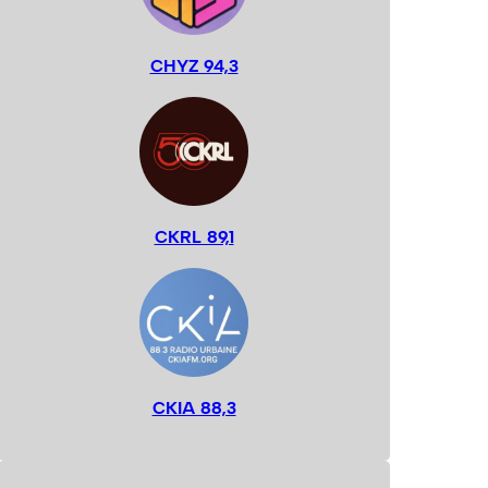
CHYZ 94,3
CKRL 89,1
CKIA 88,3