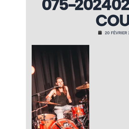
075-202402
COU
20 FÉVRIER