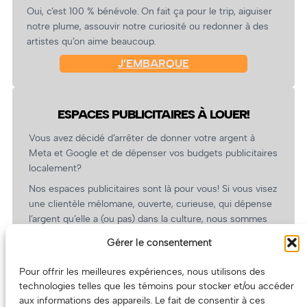
Oui, c’est 100 % bénévole. On fait ça pour le trip, aiguiser
notre plume, assouvir notre curiosité ou redonner à des
artistes qu’on aime beaucoup.
J’EMBARQUE
ESPACES PUBLICITAIRES À LOUER!
Vous avez décidé d’arrêter de donner votre argent à
Meta et Google et de dépenser vos budgets publicitaires
localement?
Nos espaces publicitaires sont là pour vous! Si vous visez
une clientèle mélomane, ouverte, curieuse, qui dépense
l’argent qu’elle a (ou pas) dans la culture, nous sommes
un partenaire de choix. En plus, on coûte pas cher!
Gérer le consentement
On prépare une grille tarifaire intéressante et on vous
revient.
Pour offrir les meilleures expériences, nous utilisons des
technologies telles que les témoins pour stocker et/ou accéder
(Oui, on va avoir des tarifs spéciaux pour vous, les
aux informations des appareils. Le fait de consentir à ces
artistes!)