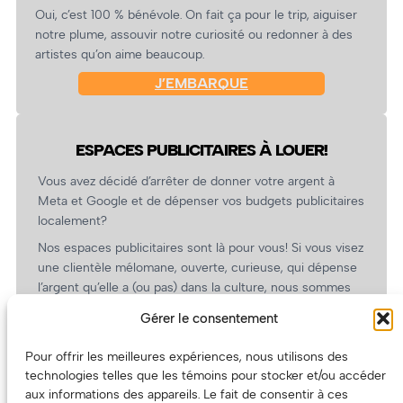
Oui, c’est 100 % bénévole. On fait ça pour le trip, aiguiser
notre plume, assouvir notre curiosité ou redonner à des
artistes qu’on aime beaucoup.
J’EMBARQUE
ESPACES PUBLICITAIRES À LOUER!
Vous avez décidé d’arrêter de donner votre argent à
Meta et Google et de dépenser vos budgets publicitaires
localement?
Nos espaces publicitaires sont là pour vous! Si vous visez
une clientèle mélomane, ouverte, curieuse, qui dépense
l’argent qu’elle a (ou pas) dans la culture, nous sommes
un partenaire de choix. En plus, on coûte pas cher!
Gérer le consentement
On prépare une grille tarifaire intéressante et on vous
revient.
Pour offrir les meilleures expériences, nous utilisons des
technologies telles que les témoins pour stocker et/ou accéder
(Oui, on va avoir des tarifs spéciaux pour vous, les
aux informations des appareils. Le fait de consentir à ces
artistes!)