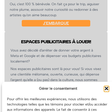
Oui, c’est 100 % bénévole. On fait ça pour le trip, aiguiser
notre plume, assouvir notre curiosité ou redonner à des
artistes qu’on aime beaucoup.
J’EMBARQUE
ESPACES PUBLICITAIRES À LOUER!
Vous avez décidé d’arrêter de donner votre argent à
Meta et Google et de dépenser vos budgets publicitaires
localement?
Nos espaces publicitaires sont là pour vous! Si vous visez
une clientèle mélomane, ouverte, curieuse, qui dépense
l’argent qu’elle a (ou pas) dans la culture, nous sommes
un partenaire de choix. En plus, on coûte pas cher!
Gérer le consentement
On prépare une grille tarifaire intéressante et on vous
revient.
Pour offrir les meilleures expériences, nous utilisons des
technologies telles que les témoins pour stocker et/ou accéder
(Oui, on va avoir des tarifs spéciaux pour vous, les
aux informations des appareils. Le fait de consentir à ces
artistes!)