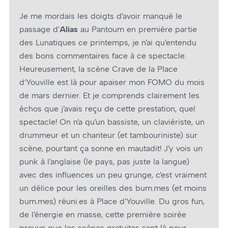
Je me mordais les doigts d’avoir manqué le
passage d’
Alias
au Pantoum en première partie
des Lunatiques ce printemps, je n’ai qu’entendu
des bons commentaires face à ce spectacle.
Heureusement, la scène Crave de la Place
d’Youville est là pour apaiser mon FOMO du mois
de mars dernier. Et je comprends clairement les
échos que j’avais reçu de cette prestation, quel
spectacle! On n’a qu’un bassiste, un claviériste, un
drummeur et un chanteur (et tambouriniste) sur
scène, pourtant ça sonne en mautadit! J’y vois un
punk à l’anglaise (le pays, pas juste la langue)
avec des influences un peu grunge, c’est vraiment
un délice pour les oreilles des bum.mes (et moins
bum.mes) réuni.es à Place d’Youville. Du gros fun,
de l’énergie en masse, cette première soirée
prouve que les scènes gratuites sont là pour