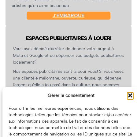
artistes qu’on aime beaucoup.
J’EMBARQUE
ESPACES PUBLICITAIRES À LOUER!
Vous avez décidé d’arrêter de donner votre argent à
Meta et Google et de dépenser vos budgets publicitaires
localement?
Nos espaces publicitaires sont là pour vous! Si vous visez
une clientèle mélomane, ouverte, curieuse, qui dépense
l’argent qu’elle a (ou pas) dans la culture, nous sommes
un partenaire de choix. En plus, on coûte pas cher!
Gérer le consentement
On prépare une grille tarifaire intéressante et on vous
revient.
Pour offrir les meilleures expériences, nous utilisons des
technologies telles que les témoins pour stocker et/ou accéder
(Oui, on va avoir des tarifs spéciaux pour vous, les
aux informations des appareils. Le fait de consentir à ces
artistes!)
technologies nous permettra de traiter des données telles que
le comportement de navigation ou les ID uniques sur ce site. Le