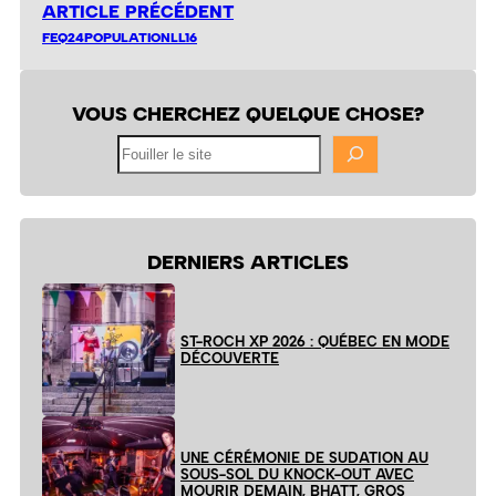
ARTICLE PRÉCÉDENT
FEQ24POPULATIONLL16
VOUS CHERCHEZ QUELQUE CHOSE?
Fouiller
le
site
DERNIERS ARTICLES
ST-ROCH XP 2026 : QUÉBEC EN MODE
DÉCOUVERTE
UNE CÉRÉMONIE DE SUDATION AU
SOUS-SOL DU KNOCK-OUT AVEC
MOURIR DEMAIN, BHATT, GROS