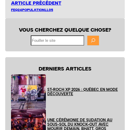
ARTICLE PRÉCÉDENT
FEQ24POPULATIONLL05
VOUS CHERCHEZ QUELQUE CHOSE?
Fouiller
le
site
DERNIERS ARTICLES
ST-ROCH XP 2026 : QUÉBEC EN MODE
DÉCOUVERTE
UNE CÉRÉMONIE DE SUDATION AU
SOUS-SOL DU KNOCK-OUT AVEC
MOURIR DEMAIN, BHATT, GROS