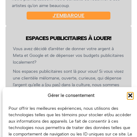
artistes qu’on aime beaucoup.
J’EMBARQUE
ESPACES PUBLICITAIRES À LOUER!
Vous avez décidé d’arrêter de donner votre argent à
Meta et Google et de dépenser vos budgets publicitaires
localement?
Nos espaces publicitaires sont là pour vous! Si vous visez
une clientèle mélomane, ouverte, curieuse, qui dépense
l’argent qu’elle a (ou pas) dans la culture, nous sommes
un partenaire de choix. En plus, on coûte pas cher!
Gérer le consentement
On prépare une grille tarifaire intéressante et on vous
revient.
Pour offrir les meilleures expériences, nous utilisons des
technologies telles que les témoins pour stocker et/ou accéder
(Oui, on va avoir des tarifs spéciaux pour vous, les
aux informations des appareils. Le fait de consentir à ces
artistes!)
technologies nous permettra de traiter des données telles que
le comportement de navigation ou les ID uniques sur ce site. Le