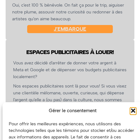
Oui, c’est 100 % bénévole. On fait ça pour le trip, aiguiser
notre plume, assouvir notre curiosité ou redonner à des
artistes qu’on aime beaucoup.
J’EMBARQUE
ESPACES PUBLICITAIRES À LOUER!
Vous avez décidé d’arrêter de donner votre argent à
Meta et Google et de dépenser vos budgets publicitaires
localement?
Nos espaces publicitaires sont là pour vous! Si vous visez
une clientèle mélomane, ouverte, curieuse, qui dépense
l’argent qu’elle a (ou pas) dans la culture, nous sommes
un partenaire de choix. En plus, on coûte pas cher!
Gérer le consentement
On prépare une grille tarifaire intéressante et on vous
revient.
Pour offrir les meilleures expériences, nous utilisons des
technologies telles que les témoins pour stocker et/ou accéder
(Oui, on va avoir des tarifs spéciaux pour vous, les
aux informations des appareils. Le fait de consentir à ces
artistes!)