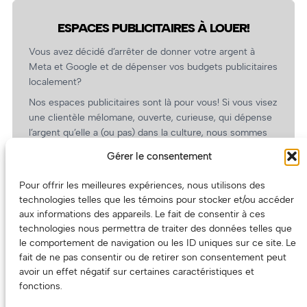
ESPACES PUBLICITAIRES À LOUER!
Vous avez décidé d’arrêter de donner votre argent à
Meta et Google et de dépenser vos budgets publicitaires
localement?
Nos espaces publicitaires sont là pour vous! Si vous visez
une clientèle mélomane, ouverte, curieuse, qui dépense
l’argent qu’elle a (ou pas) dans la culture, nous sommes
un partenaire de choix. En plus, on coûte pas cher!
Gérer le consentement
On prépare une grille tarifaire intéressante et on vous
revient.
Pour offrir les meilleures expériences, nous utilisons des
technologies telles que les témoins pour stocker et/ou accéder
(Oui, on va avoir des tarifs spéciaux pour vous, les
aux informations des appareils. Le fait de consentir à ces
artistes!)
technologies nous permettra de traiter des données telles que
le comportement de navigation ou les ID uniques sur ce site. Le
fait de ne pas consentir ou de retirer son consentement peut
avoir un effet négatif sur certaines caractéristiques et
fonctions.