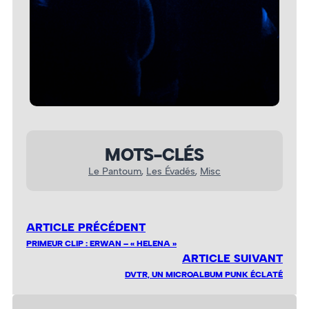
MOTS-CLÉS
Le Pantoum
, 
Les Évadés
, 
Misc
ARTICLE PRÉCÉDENT
PRIMEUR CLIP : ERWAN – « HELENA »
ARTICLE SUIVANT
DVTR, UN MICROALBUM PUNK ÉCLATÉ