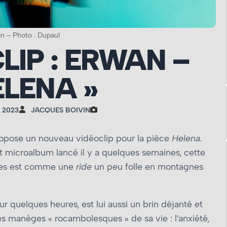
n – Photo : Dupaul
LIP : ERWAN –
ELENA »
 2023
JACQUES BOIVIN
opose un nouveau vidéoclip pour la pièce
Helena
.
nt microalbum lancé il y a quelques semaines, cette
ines est comme une
ride
un peu folle en montagnes
r quelques heures, est lui aussi un brin déjanté et
es manèges « rocambolesques » de sa vie : l’anxiété,