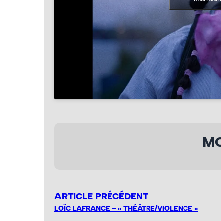
MO
ARTICLE PRÉCÉDENT
LOÏC LAFRANCE – « THÉÂTRE/VIOLENCE »