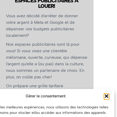
ESPACES PUBLICITAIRES À
LOUER!
Vous avez décidé d’arrêter de donner
votre argent à Meta et Google et de
dépenser vos budgets publicitaires
localement?
Nos espaces publicitaires sont là pour
vous! Si vous visez une clientèle
mélomane, ouverte, curieuse, qui dépense
l’argent qu’elle a (ou pas) dans la culture,
nous sommes un partenaire de choix. En
plus, on coûte pas cher!
On prépare une grille tarifaire
intéressante et on vous revient.
Gérer le consentement
(Oui, on va avoir des tarifs spéciaux pour
r les meilleures expériences, nous utilisons des technologies telles
vous, les artistes!)
moins pour stocker et/ou accéder aux informations des appareils.