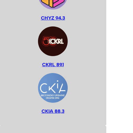
CHYZ 94,3
CKRL 89,1
CKIA 88,3