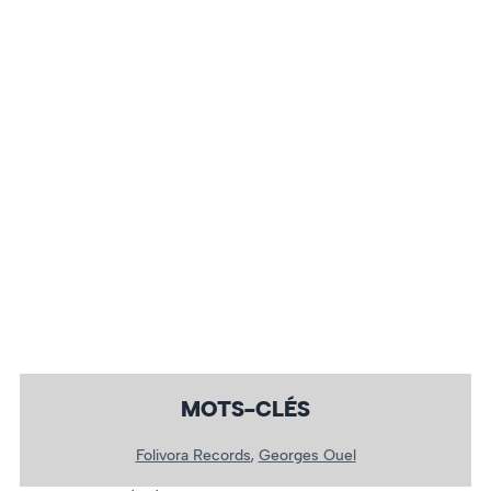
MOTS-CLÉS
Folivora Records
, 
Georges Ouel