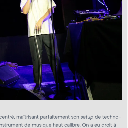
ncentré, maîtrisant parfaitement son
setup
de techno-
’instrument de musique haut calibre. On a eu droit à