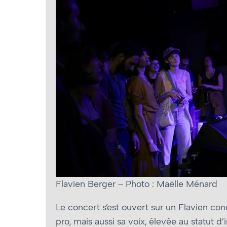
Flavien Berger – Photo : Maëlle Ménard
Le concert s’est ouvert sur un Flavien co
pro, mais aussi sa voix, élevée au statut d