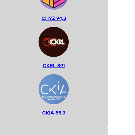
CHYZ 94,3
CKRL 89,1
CKIA 88,3