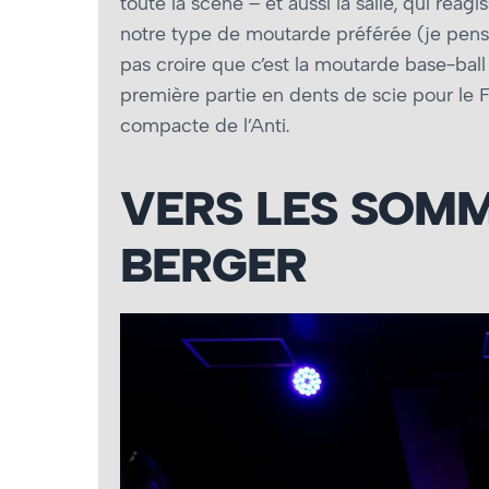
toute la scène – et aussi la salle, qui réag
notre type de moutarde préférée (je pense 
pas croire que c’est la moutarde base-ball
première partie en dents de scie pour le F
compacte de l’Anti.
VERS LES SOMM
BERGER