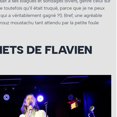
issait à ses blagues et sondages divers, genre celui sur
toutefois qu’il était truqué, parce que je ne peux
 qui a véritablement gagné ?!). Bref, une agréable
rouz moustachu tant attendu par la petite foule
ETS DE FLAVIEN