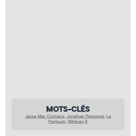
Whitney K. Photo : Nicolas Padovani
MOTS-CLÉS
Jesse Mac Cormack
, 
Jonathan Personne
, 
Le
Pantoum
, 
Whitney K