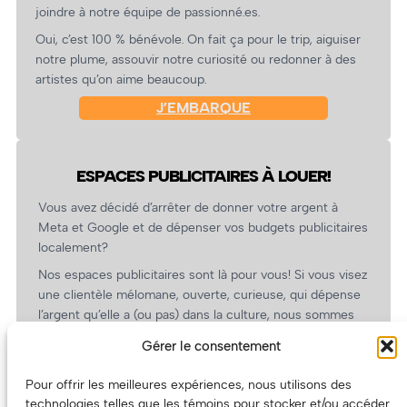
joindre à notre équipe de passionné.es.
Oui, c’est 100 % bénévole. On fait ça pour le trip, aiguiser
notre plume, assouvir notre curiosité ou redonner à des
artistes qu’on aime beaucoup.
J’EMBARQUE
ESPACES PUBLICITAIRES À LOUER!
Vous avez décidé d’arrêter de donner votre argent à
Meta et Google et de dépenser vos budgets publicitaires
localement?
Nos espaces publicitaires sont là pour vous! Si vous visez
une clientèle mélomane, ouverte, curieuse, qui dépense
l’argent qu’elle a (ou pas) dans la culture, nous sommes
un partenaire de choix. En plus, on coûte pas cher!
Gérer le consentement
On prépare une grille tarifaire intéressante et on vous
revient.
Pour offrir les meilleures expériences, nous utilisons des
technologies telles que les témoins pour stocker et/ou accéder