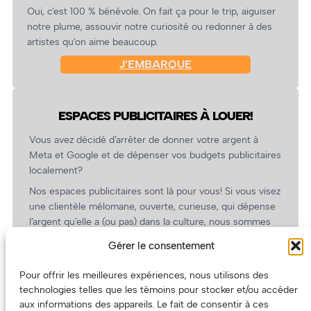
Oui, c’est 100 % bénévole. On fait ça pour le trip, aiguiser
notre plume, assouvir notre curiosité ou redonner à des
artistes qu’on aime beaucoup.
J’EMBARQUE
ESPACES PUBLICITAIRES À LOUER!
Vous avez décidé d’arrêter de donner votre argent à
Meta et Google et de dépenser vos budgets publicitaires
localement?
Nos espaces publicitaires sont là pour vous! Si vous visez
une clientèle mélomane, ouverte, curieuse, qui dépense
l’argent qu’elle a (ou pas) dans la culture, nous sommes
un partenaire de choix. En plus, on coûte pas cher!
Gérer le consentement
On prépare une grille tarifaire intéressante et on vous
revient.
Pour offrir les meilleures expériences, nous utilisons des
technologies telles que les témoins pour stocker et/ou accéder
(Oui, on va avoir des tarifs spéciaux pour vous, les
aux informations des appareils. Le fait de consentir à ces
artistes!)