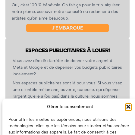
Oui, c’est 100 % bénévole. On fait ça pour le trip, aiguiser
notre plume, assouvir notre curiosité ou redonner à des
artistes qu’on aime beaucoup.
J’EMBARQUE
ESPACES PUBLICITAIRES À LOUER!
Vous avez décidé d’arrêter de donner votre argent à
Meta et Google et de dépenser vos budgets publicitaires
localement?
Nos espaces publicitaires sont là pour vous! Si vous visez
une clientèle mélomane, ouverte, curieuse, qui dépense
l’argent qu’elle a (ou pas) dans la culture, nous sommes
un partenaire de choix. En plus, on coûte pas cher!
Gérer le consentement
On prépare une grille tarifaire intéressante et on vous
revient.
Pour offrir les meilleures expériences, nous utilisons des
technologies telles que les témoins pour stocker et/ou accéder
(Oui, on va avoir des tarifs spéciaux pour vous, les
aux informations des appareils. Le fait de consentir à ces
artistes!)