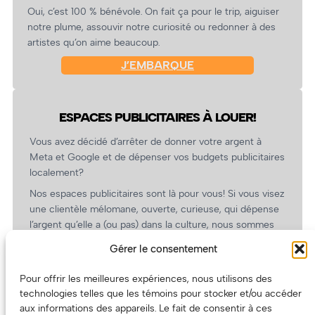
Oui, c’est 100 % bénévole. On fait ça pour le trip, aiguiser
notre plume, assouvir notre curiosité ou redonner à des
artistes qu’on aime beaucoup.
J’EMBARQUE
ESPACES PUBLICITAIRES À LOUER!
Vous avez décidé d’arrêter de donner votre argent à
Meta et Google et de dépenser vos budgets publicitaires
localement?
Nos espaces publicitaires sont là pour vous! Si vous visez
une clientèle mélomane, ouverte, curieuse, qui dépense
l’argent qu’elle a (ou pas) dans la culture, nous sommes
un partenaire de choix. En plus, on coûte pas cher!
Gérer le consentement
On prépare une grille tarifaire intéressante et on vous
revient.
Pour offrir les meilleures expériences, nous utilisons des
technologies telles que les témoins pour stocker et/ou accéder
(Oui, on va avoir des tarifs spéciaux pour vous, les
aux informations des appareils. Le fait de consentir à ces
artistes!)