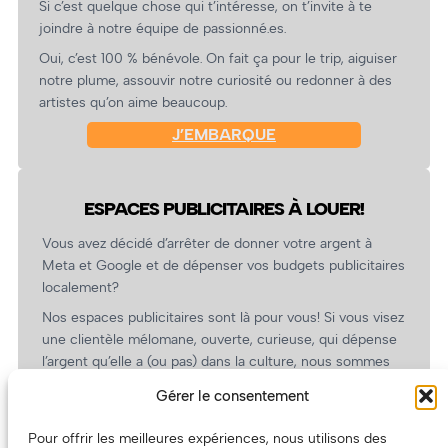
Si c’est quelque chose qui t’intéresse, on t’invite à te
joindre à notre équipe de passionné.es.
Oui, c’est 100 % bénévole. On fait ça pour le trip, aiguiser
notre plume, assouvir notre curiosité ou redonner à des
artistes qu’on aime beaucoup.
J’EMBARQUE
ESPACES PUBLICITAIRES À LOUER!
Vous avez décidé d’arrêter de donner votre argent à
Meta et Google et de dépenser vos budgets publicitaires
localement?
Nos espaces publicitaires sont là pour vous! Si vous visez
une clientèle mélomane, ouverte, curieuse, qui dépense
l’argent qu’elle a (ou pas) dans la culture, nous sommes
un partenaire de choix. En plus, on coûte pas cher!
Gérer le consentement
On prépare une grille tarifaire intéressante et on vous
revient.
Pour offrir les meilleures expériences, nous utilisons des