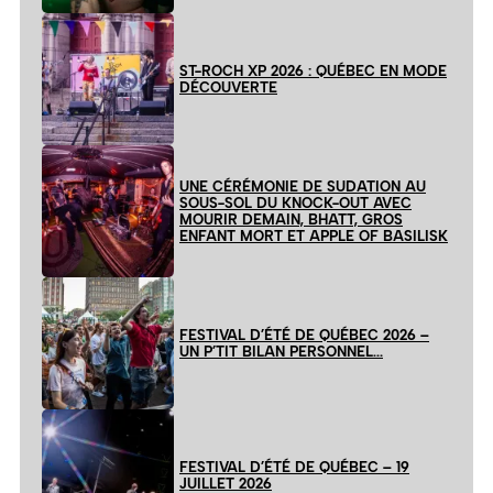
ST-ROCH XP 2026 : QUÉBEC EN MODE
DÉCOUVERTE
UNE CÉRÉMONIE DE SUDATION AU
SOUS-SOL DU KNOCK-OUT AVEC
MOURIR DEMAIN, BHATT, GROS
ENFANT MORT ET APPLE OF BASILISK
FESTIVAL D’ÉTÉ DE QUÉBEC 2026 –
UN P’TIT BILAN PERSONNEL…
FESTIVAL D’ÉTÉ DE QUÉBEC – 19
JUILLET 2026