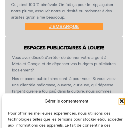
Oui, c’est 100 % bénévole. On fait ça pour le trip, aiguiser
notre plume, assouvir notre curiosité ou redonner à des
artistes qu’on aime beaucoup.
J’EMBARQUE
ESPACES PUBLICITAIRES À LOUER!
Vous avez décidé d’arrêter de donner votre argent à
Meta et Google et de dépenser vos budgets publicitaires
localement?
Nos espaces publicitaires sont là pour vous! Si vous visez
une clientèle mélomane, ouverte, curieuse, qui dépense
l’argent qu’elle a (ou pas) dans la culture, nous sommes
un partenaire de choix. En plus, on coûte pas cher!
Gérer le consentement
On prépare une grille tarifaire intéressante et on vous
revient.
Pour offrir les meilleures expériences, nous utilisons des
technologies telles que les témoins pour stocker et/ou accéder
(Oui, on va avoir des tarifs spéciaux pour vous, les
aux informations des appareils. Le fait de consentir à ces
artistes!)