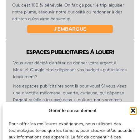
Oui, c’est 100 % bénévole. On fait ça pour le trip, aiguiser
notre plume, assouvir notre curiosité ou redonner à des
artistes qu’on aime beaucoup.
J’EMBARQUE
ESPACES PUBLICITAIRES À LOUER!
Vous avez décidé d’arrêter de donner votre argent à
Meta et Google et de dépenser vos budgets publicitaires
localement?
Nos espaces publicitaires sont là pour vous! Si vous visez
une clientèle mélomane, ouverte, curieuse, qui dépense
l’argent qu’elle a (ou pas) dans la culture, nous sommes
un partenaire de choix. En plus, on coûte pas cher!
Gérer le consentement
On prépare une grille tarifaire intéressante et on vous
revient.
Pour offrir les meilleures expériences, nous utilisons des
technologies telles que les témoins pour stocker et/ou accéder
(Oui, on va avoir des tarifs spéciaux pour vous, les
aux informations des appareils. Le fait de consentir à ces
artistes!)