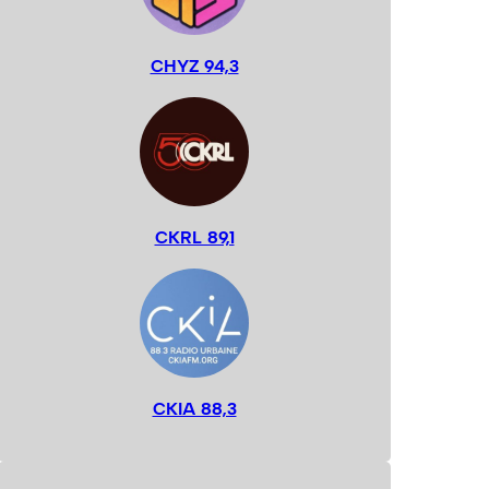
CHYZ 94,3
CKRL 89,1
CKIA 88,3