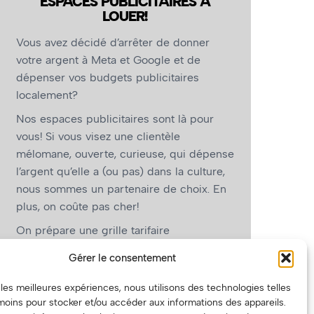
ESPACES PUBLICITAIRES À
LOUER!
Vous avez décidé d’arrêter de donner
votre argent à Meta et Google et de
dépenser vos budgets publicitaires
localement?
Nos espaces publicitaires sont là pour
vous! Si vous visez une clientèle
mélomane, ouverte, curieuse, qui dépense
l’argent qu’elle a (ou pas) dans la culture,
nous sommes un partenaire de choix. En
plus, on coûte pas cher!
On prépare une grille tarifaire
intéressante et on vous revient.
Gérer le consentement
(Oui, on va avoir des tarifs spéciaux pour
r les meilleures expériences, nous utilisons des technologies telles
vous, les artistes!)
moins pour stocker et/ou accéder aux informations des appareils.