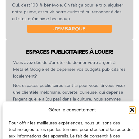
Oui, c’est 100 % bénévole. On fait ça pour le trip, aiguiser
notre plume, assouvir notre curiosité ou redonner à des
artistes qu’on aime beaucoup.
J’EMBARQUE
ESPACES PUBLICITAIRES À LOUER!
Vous avez décidé d’arrêter de donner votre argent à
Meta et Google et de dépenser vos budgets publicitaires
localement?
Nos espaces publicitaires sont là pour vous! Si vous visez
une clientèle mélomane, ouverte, curieuse, qui dépense
l’argent qu’elle a (ou pas) dans la culture, nous sommes
un partenaire de choix. En plus, on coûte pas cher!
Gérer le consentement
On prépare une grille tarifaire intéressante et on vous
revient.
Pour offrir les meilleures expériences, nous utilisons des
technologies telles que les témoins pour stocker et/ou accéder
(Oui, on va avoir des tarifs spéciaux pour vous, les
aux informations des appareils. Le fait de consentir à ces
artistes!)