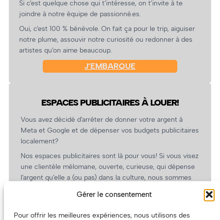
Si c’est quelque chose qui t’intéresse, on t’invite à te
joindre à notre équipe de passionné.es.
Oui, c’est 100 % bénévole. On fait ça pour le trip, aiguiser
notre plume, assouvir notre curiosité ou redonner à des
artistes qu’on aime beaucoup.
J’EMBARQUE
ESPACES PUBLICITAIRES À LOUER!
Vous avez décidé d’arrêter de donner votre argent à
Meta et Google et de dépenser vos budgets publicitaires
localement?
Nos espaces publicitaires sont là pour vous! Si vous visez
une clientèle mélomane, ouverte, curieuse, qui dépense
l’argent qu’elle a (ou pas) dans la culture, nous sommes
un partenaire de choix. En plus, on coûte pas cher!
Gérer le consentement
On prépare une grille tarifaire intéressante et on vous
revient.
Pour offrir les meilleures expériences, nous utilisons des